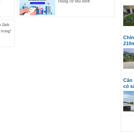
a
chung cư nhà nước
o lãnh
 trọng!
chính chủ cần bán lô đất full thổ cư
210m
căn góc nguyễn chí thanh nhà trệt lầu
có s