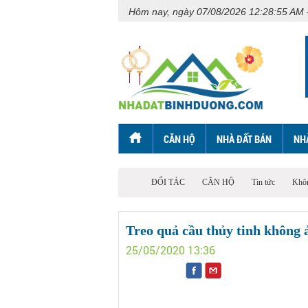
Hôm nay, ngày 07/08/2026 12:28:55 AM 
CĂN HỘ
NHÀ ĐẤT BÁN
NH
ĐỐI TÁC
CĂN HỘ
Tin tức
Khôn
Treo quả cầu thủy tinh không 
25/05/2020
13:36