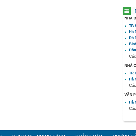
NHÀ 
TP.
Hà 
Đà 
Bìn
Đồn
Các
NHÀ 
TP.
Hà 
Các
VĂN 
Hà 
Các