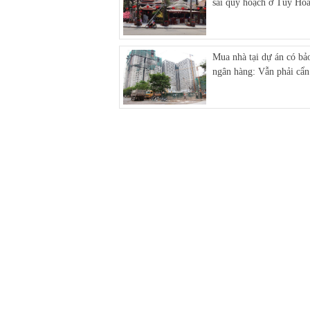
sai quy hoạch ở Tuy Hò
Mua nhà tại dự án có bả
ngân hàng: Vẫn phải cẩn