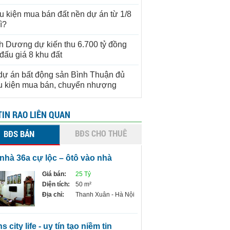
u kiện mua bán đất nền dự án từ 1/8
ì?
h Dương dự kiến thu 6.700 tỷ đồng
 đấu giá 8 khu đất
dự án bất động sản Bình Thuận đủ
u kiện mua bán, chuyển nhượng
TIN RAO LIÊN QUAN
BĐS CHO THUÊ
BĐS BÁN
 nhà 36a cự lộc – ôtô vào nhà
Giá bán:
25 Tỷ
Diện tích:
50 m²
Địa chỉ:
Thanh Xuân - Hà Nội
ns city life - uy tín tạo niềm tin