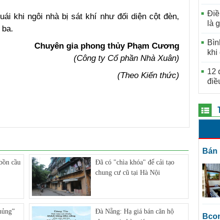
Điề
ái khi ngôi nhà bị sát khí như đối diện cột đèn,
là g
 ba.
Bìn
Chuyên gia phong thủy Phạm Cương
khi
(Công ty Cổ phần Nhà Xuân)
12 
(Theo Kiến thức)
điề
bán
bồn cầu
Đã có "chìa khóa" để cải tạo
chung cư cũ tại Hà Nội
hủng”
Đà Nẵng: Hạ giá bán căn hộ
bco