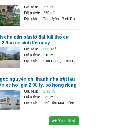
Giá bán:
3,5 Tỷ
Diện tích:
250 m²
Địa chỉ:
Tân Uyên - Bình Dương
2 đầu tư sinh lời ngay
Giá bán:
800 Triệu
Diện tích:
210 m²
Địa chỉ:
Cao Phong - Hòa Bình
ân xe hơi giá 2,98 tỷ. sổ hồng riêng
Giá bán:
2,98 Tỷ
Diện tích:
145 m²
Địa chỉ:
Thủ Dầu Một - Bình Dương