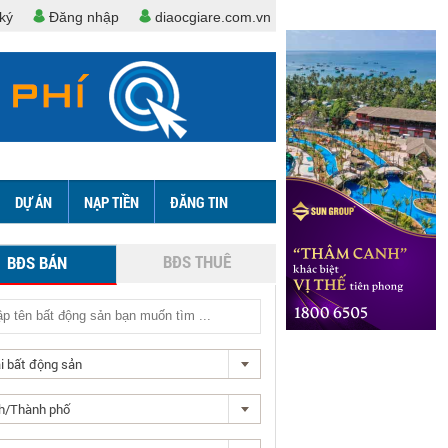
ký
Đăng nhập
diaocgiare.com.vn
DỰ ÁN
NẠP TIỀN
ĐĂNG TIN
BĐS THUÊ
BĐS BÁN
i bất động sản
h/Thành phố