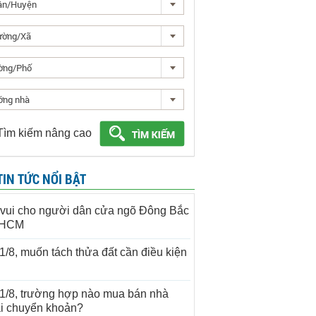
ận/Huyện
ường/Xã
ờng/Phố
ớng nhà
Tìm kiếm nâng cao
TIN TỨC NỔI BẬT
 vui cho người dân cửa ngõ Đông Bắc
.HCM
1/8, muốn tách thửa đất cần điều kiện
1/8, trường hợp nào mua bán nhà
i chuyển khoản?