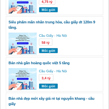
4,75 tỷ
Môi giới
siêu phẩm mãn nhãn trung hòa, cầu giấy dt 120m 9
tầng.
Cầu Giấy - Hà Nội
58 tỷ
Môi giới
bán nhà gần hoàng quốc việt 5 tầng
Cầu Giấy - Hà Nội
3,4 tỷ
Môi giới
bán nhà đẹp mới xây giá rẻ tại nguyễn khang - cầu
giấy