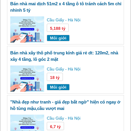
bán nhà mai dịch 51m2 x 4 tầng ô tô tránh cách 5m chỉ
nhỉnh 5 tỷ
Cầu Giấy - Hà Nội
5,188 tỷ
Môi giới
bán nhà xây thô phố trung kính giá rẻ dt: 120m2, nhà
xây 4 tầng, lô góc 2 mặt
Cầu Giấy - Hà Nội
18 tỷ
Môi giới
"nhà đẹp như tranh - giá đẹp bất ngờ" hiện có ngay ở
hồ tùng mậu,cầu vượt mai
Cầu Giấy - Hà Nội
6,7 tỷ