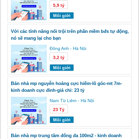
5,9 tỷ
Môi giới
với các tính năng nổi trội trên phần mềm bđs tự động,
nó sẽ mang lại cho bạn
Đông Anh - Hà Nội
3,2 tỷ
Môi giới
bán nhà mp nguyễn hoàng cực hiếm-lô góc-mt 7m-
kinh doanh cực đỉnh-giá chỉ: 23 tỷ
Nam Từ Liêm - Hà Nội
23 Tỷ
Môi giới
bán nhà mp trung tâm đống đa 100m2 - kinh doanh