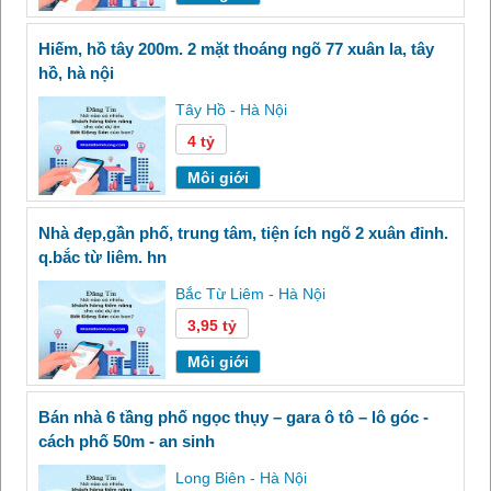
hiếm, hồ tây 200m. 2 mặt thoáng ngõ 77 xuân la, tây
hồ, hà nội
Tây Hồ - Hà Nội
4 tỷ
Môi giới
nhà đẹp,gần phố, trung tâm, tiện ích ngõ 2 xuân đỉnh.
q.bắc từ liêm. hn
Bắc Từ Liêm - Hà Nội
3,95 tỷ
Môi giới
bán nhà 6 tầng phố ngọc thụy – gara ô tô – lô góc -
cách phố 50m - an sinh
Long Biên - Hà Nội