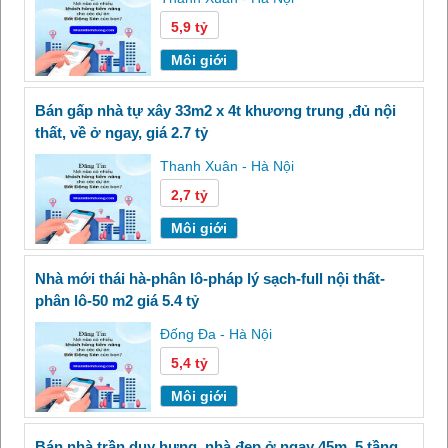
5,9 tỷ
Môi giới
bán gấp nhà tự xây 33m2 x 4t khương trung ,đủ nội
thất, về ở ngay, giá 2.7 tỷ
Thanh Xuân - Hà Nội
2,7 tỷ
Môi giới
nhà mới thái hà-phân lô-pháp lý sạch-full nội thất-
phân lô-50 m2 giá 5.4 tỷ
Đống Đa - Hà Nội
5,4 tỷ
Môi giới
bán nhà trần duy hưng, nhà đẹp ở ngay 45m, 5 tầng,