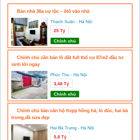
bán nhà 36a cự lộc – ôtô vào nhà
Thanh Xuân - Hà Nội
25 Tỷ
Chính chủ
chính chủ cần bán lô đất full thổ cư 87m2 đầu tư
sinh lời ngay
Phúc Thọ - Hà Nội
3,48 Tỷ
Chính chủ
chính chủ bán căn hộ ttvpp hồng hà, lò đúc, hai bà
trưng,đã sửa đẹp
Hai Bà Trưng - Hà Nội
5,8 Tỷ