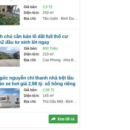
Giá bán:
3,5 Tỷ
Diện tích:
250 m²
Địa chỉ:
Tân Uyên - Bình Dương
2 đầu tư sinh lời ngay
Giá bán:
800 Triệu
Diện tích:
210 m²
Địa chỉ:
Cao Phong - Hòa Bình
ân xe hơi giá 2,98 tỷ. sổ hồng riêng
Giá bán:
2,98 Tỷ
Diện tích:
145 m²
Địa chỉ:
Thủ Dầu Một - Bình Dương