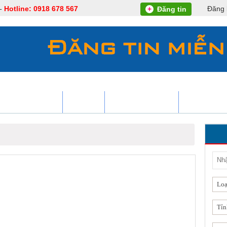
 -
Hotline: 0918 678 567
Đăng 
+
Đăng tin
HÀ ĐẤT CHO THUÊ
TIN TỨC
KHÔNG GIAN SỐNG
PHONG THỦ
Loạ
Tỉn