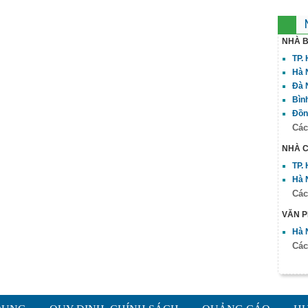
NHÀ 
TP.
Hà 
Đà 
Bìn
Đồn
Các
NHÀ 
TP.
Hà 
Các
VĂN 
Hà 
Các