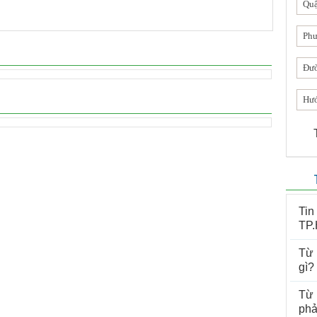
Qu
Ph
Đư
Hướ
Tin
TP
Từ 
gì?
Từ 
phả