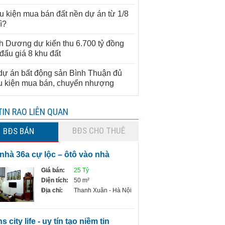
u kiện mua bán đất nền dự án từ 1/8
ì?
h Dương dự kiến thu 6.700 tỷ đồng
 đấu giá 8 khu đất
dự án bất động sản Bình Thuận đủ
u kiện mua bán, chuyển nhượng
TIN RAO LIÊN QUAN
BĐS CHO THUÊ
BĐS BÁN
 nhà 36a cự lộc – ôtô vào nhà
Giá bán:
25 Tỷ
Diện tích:
50 m²
Địa chỉ:
Thanh Xuân - Hà Nội
ns city life - uy tín tạo niềm tin