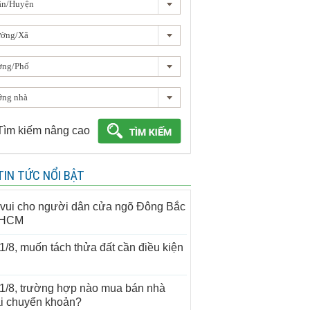
ận/Huyện
ường/Xã
ờng/Phố
ng nhà
Tìm kiếm nâng cao
TIN TỨC NỔI BẬT
 vui cho người dân cửa ngõ Đông Bắc
.HCM
1/8, muốn tách thửa đất cần điều kiện
1/8, trường hợp nào mua bán nhà
i chuyển khoản?