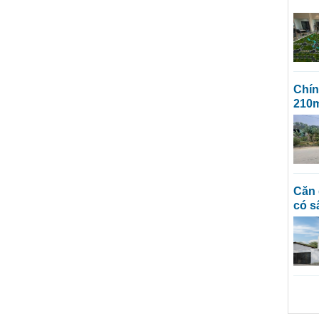
chính chủ cần bán lô đất full thổ cư
210m
căn góc nguyễn chí thanh nhà trệt lầu
có s