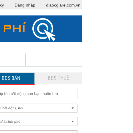
ký
Đăng nhập
diaocgiare.com.vn
Y
DỰ ÁN
NẠP TIỀN
ĐĂNG TIN
BĐS THUÊ
BĐS BÁN
i bất động sản
h/Thành phố