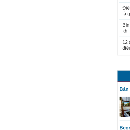
Điề
là g
Bìn
khi
12 
điề
bán
bco